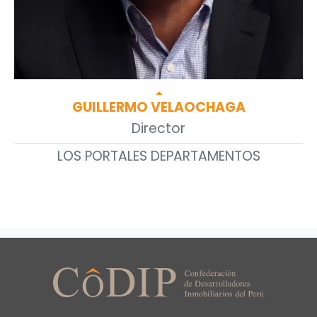
arrow_drop_up
GUILLERMO VELAOCHAGA
Director
LOS PORTALES DEPARTAMENTOS