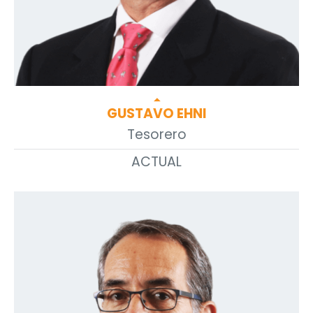
arrow_drop_up
GUSTAVO EHNI
Tesorero
ACTUAL